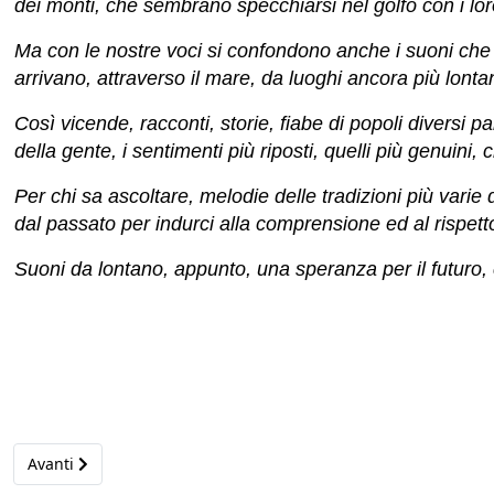
dei monti, che sembrano specchiarsi nel golfo con i loro
Ma con le nostre voci si confondono anche i suoni che h
arrivano, attraverso il mare, da luoghi ancora più lontan
Così vicende, racconti, storie, fiabe di popoli diversi pa
della gente, i sentimenti più riposti, quelli più genuin
Per chi sa ascoltare, melodie delle tradizioni più varie
dal passato per indurci alla comprensione ed al rispett
Suoni da lontano, appunto, una speranza per il futuro, 
Articolo successivo: Ciribiribin (2018)
Avanti