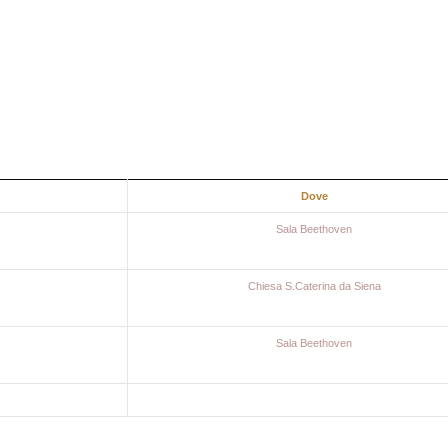
Dove
Sala Beethoven
Chiesa S.Caterina da Siena
Sala Beethoven