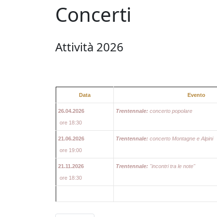
Concerti
Attività 2026
Data
Evento
26.04.2026
Trentennale:
concerto popolare
ore 18:30
21.06.2026
Trentennale:
concerto Montagne e Alpini
ore 19:00
21.11.2026
Trentennale:
"incontri tra le note"
ore 18:30